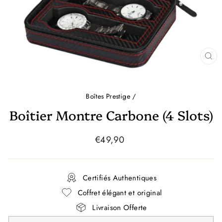
FE
(E
Boîtes Prestige
/
Boîtier Montre Carbone (4 Slots)
Prix
€49,90
régulier
Certifiés Authentiques
Coffret élégant et original
Livraison Offerte