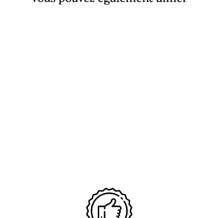
Épuisé
Boîtier Montre Carbone (4
Slots)
€49,90