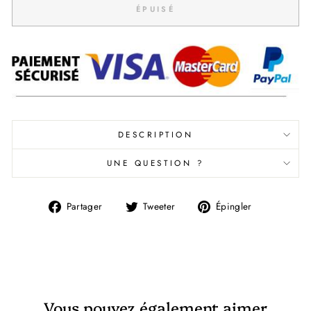
ÉPUISÉ
DESCRIPTION
UNE QUESTION ?
Partager
Tweeter
Épingler
Partager
Tweeter
Épingler
sur
sur
sur
Facebook
Twitter
Pinterest
Vous pouvez également aimer