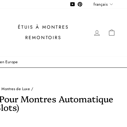
Langue
YouTube
Pinterest
français
ÉTUIS À MONTRES
SE CONN
PAN
REMONTOIRS
t en Europe
 Montres de Luxe
/
Pour Montres Automatique
lots)