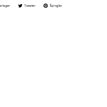
Partager
Tweeter
Épingler
artager
Tweeter
Épingler
sur
sur
sur
Facebook
Twitter
Pinterest