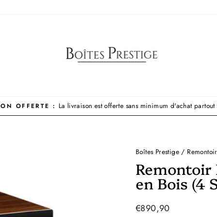
La livraison est offerte sans minimum d'achat partou
SON OFFERTE :
Diaporama
Pause
Boîtes Prestige
/
Remontoir
Remontoir 
en Bois (4 S
Prix
€890,90